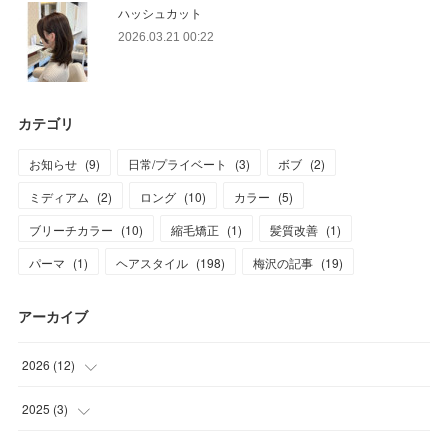
ハッシュカット
2026.03.21 00:22
カテゴリ
お知らせ
(
9
)
日常/プライベート
(
3
)
ボブ
(
2
)
ミディアム
(
2
)
ロング
(
10
)
カラー
(
5
)
ブリーチカラー
(
10
)
縮毛矯正
(
1
)
髪質改善
(
1
)
パーマ
(
1
)
ヘアスタイル
(
198
)
梅沢の記事
(
19
)
アーカイブ
2026
(
12
)
(
3
)
2025
(
3
)