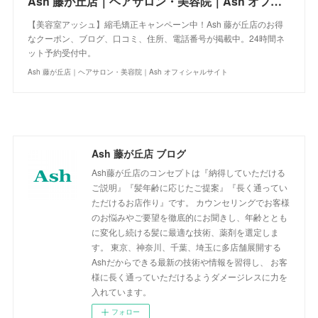
Ash 藤が丘店｜ヘアサロン・美容院｜Ash オフィシャルサイト
【美容室アッシュ】縮毛矯正キャンペーン中！Ash 藤が丘店のお得
なクーポン、ブログ、口コミ、住所、電話番号が掲載中。24時間ネ
ット予約受付中。
Ash 藤が丘店｜ヘアサロン・美容院｜Ash オフィシャルサイト
Ash 藤が丘店 ブログ
Ash藤が丘店のコンセプトは『納得していただける
ご説明』『髪年齢に応じたご提案』『長く通ってい
ただけるお店作り』です。 カウンセリングでお客様
のお悩みやご要望を徹底的にお聞きし、年齢ととも
に変化し続ける髪に最適な技術、薬剤を選定しま
す。 東京、神奈川、千葉、埼玉に多店舗展開する
Ashだからできる最新の技術や情報を習得し、 お客
様に長く通っていただけるようダメージレスに力を
入れています。
フォロー